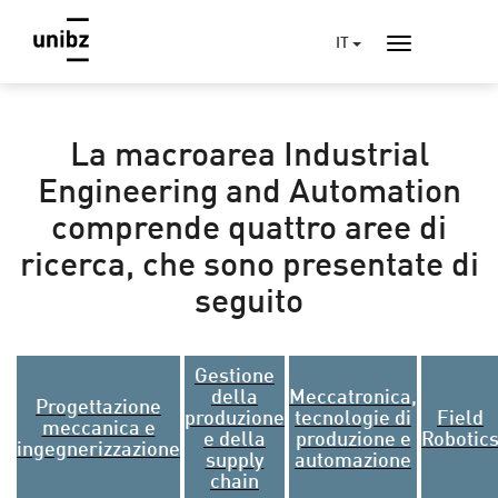
IT
La macroarea Industrial
Engineering and Automation
comprende quattro aree di
ricerca, che sono presentate di
seguito
Gestione
della
Meccatronica,
Progettazione
produzione
tecnologie di
Field
meccanica e
e della
produzione e
Robotic
ingegnerizzazione
supply
automazione
chain